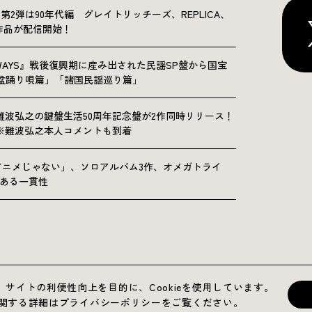
NICLE”第2弾は90年代編 グレイトリッチーズ、REPLICA、
Sの9作品が配信開始！
OLKWAYS』戦後復興期に産み出された民謡SP盤から国宝
「盆踊り唄篇」「諸国民謡巡り篇」
難波弘之の鍵盤生活50周年記念盤が2作同時リリース！
※難波弘之本人コメントも到着
アニメじゃない」、ソロアルバム3作、オメガトライ
にある一貫性
運営会社
プライバシーポリシー
お問い合わせ
サイトの利便性向上を目的に、Cookieを使用しています。
用に関する詳細はプライバシーポリシーをご覧ください。