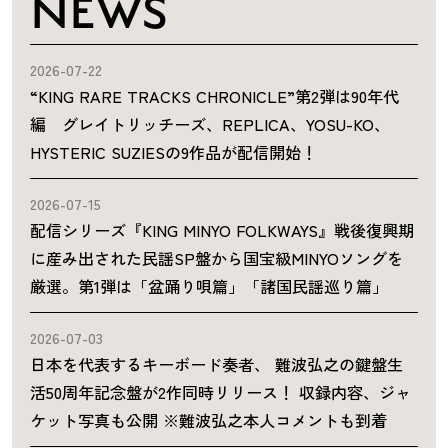
NEWS
2026-07-22
“KING RARE TRACKS CHRONICLE”第2弾は90年代
編 グレイトリッチーズ、REPLICA、YOSU-KO、
HYSTERIC SUZIESの9作品が配信開始！
2026-07-15
配信シリーズ『KING MINYO FOLKWAYS』戦後復興期
に産み出された民謡SP盤から国宝級MINYOソングを
厳選。第1弾は「盆踊り唄篇」「諸国民謡巡り篇」
2026-07-03
日本を代表するキーボード奏者、 難波弘之の鍵盤生
活50周年記念盤が2作同時リリース！ 収録内容、ジャ
ケット写真も公開 ※難波弘之本人コメントも到着