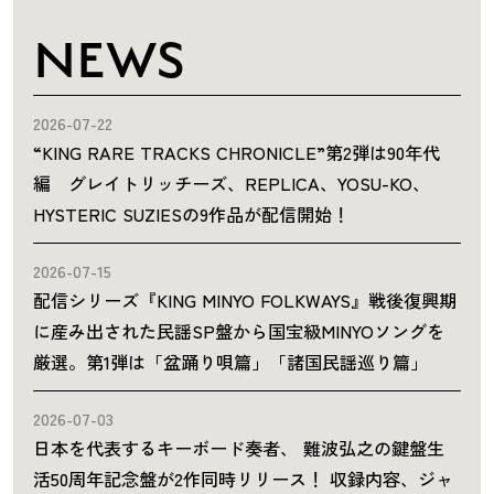
NEWS
2026-07-22
“KING RARE TRACKS CHRONICLE”第2弾は90年代
編 グレイトリッチーズ、REPLICA、YOSU-KO、
HYSTERIC SUZIESの9作品が配信開始！
2026-07-15
配信シリーズ『KING MINYO FOLKWAYS』戦後復興期
に産み出された民謡SP盤から国宝級MINYOソングを
厳選。第1弾は「盆踊り唄篇」「諸国民謡巡り篇」
2026-07-03
日本を代表するキーボード奏者、 難波弘之の鍵盤生
活50周年記念盤が2作同時リリース！ 収録内容、ジャ