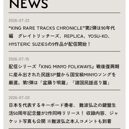
NEWS
2026-07-22
“KING RARE TRACKS CHRONICLE”第2弾は90年代
編 グレイトリッチーズ、REPLICA、YOSU-KO、
HYSTERIC SUZIESの9作品が配信開始！
2026-07-15
配信シリーズ『KING MINYO FOLKWAYS』戦後復興期
に産み出された民謡SP盤から国宝級MINYOソングを
厳選。第1弾は「盆踊り唄篇」「諸国民謡巡り篇」
2026-07-03
日本を代表するキーボード奏者、 難波弘之の鍵盤生
活50周年記念盤が2作同時リリース！ 収録内容、ジャ
ケット写真も公開 ※難波弘之本人コメントも到着