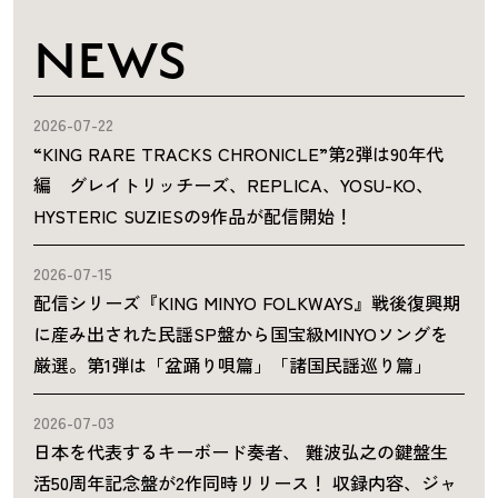
NEWS
2026-07-22
“KING RARE TRACKS CHRONICLE”第2弾は90年代
編 グレイトリッチーズ、REPLICA、YOSU-KO、
HYSTERIC SUZIESの9作品が配信開始！
2026-07-15
配信シリーズ『KING MINYO FOLKWAYS』戦後復興期
に産み出された民謡SP盤から国宝級MINYOソングを
厳選。第1弾は「盆踊り唄篇」「諸国民謡巡り篇」
2026-07-03
日本を代表するキーボード奏者、 難波弘之の鍵盤生
活50周年記念盤が2作同時リリース！ 収録内容、ジャ