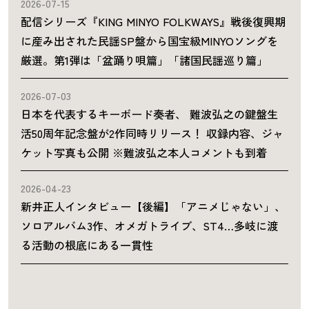
2026-07-15
配信シリーズ『KING MINYO FOLKWAYS』戦後復興期
に産み出された民謡SP盤から国宝級MINYOソングを
厳選。第1弾は「盆踊り唄篇」「諸国民謡巡り篇」
2026-07-03
日本を代表するキーボード奏者、 難波弘之の鍵盤生
活50周年記念盤が2作同時リリース！ 収録内容、ジャ
ケット写真も公開 ※難波弘之本人コメントも到着
2026-04-23
新井正人インタビュー【後編】「アニメじゃない」、
ソロアルバム3作、オメガトライブ、ST4…多岐に渡
る活動の根底にある一貫性