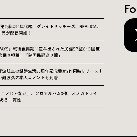
Fo
NICLE”第2弾は90年代編 グレイトリッチーズ、REPLICA、
Sの9作品が配信開始！
OLKWAYS』戦後復興期に産み出された民謡SP盤から国宝
「盆踊り唄篇」「諸国民謡巡り篇」
難波弘之の鍵盤生活50周年記念盤が2作同時リリース！
※難波弘之本人コメントも到着
アニメじゃない」、ソロアルバム3作、オメガトライ
にある一貫性