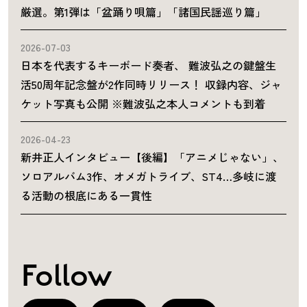
厳選。第1弾は「盆踊り唄篇」「諸国民謡巡り篇」
2026-07-03
日本を代表するキーボード奏者、 難波弘之の鍵盤生
活50周年記念盤が2作同時リリース！ 収録内容、ジャ
ケット写真も公開 ※難波弘之本人コメントも到着
2026-04-23
新井正人インタビュー【後編】「アニメじゃない」、
ソロアルバム3作、オメガトライブ、ST4…多岐に渡
る活動の根底にある一貫性
Follow