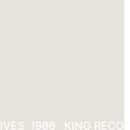
VES
1986
KING RECOR