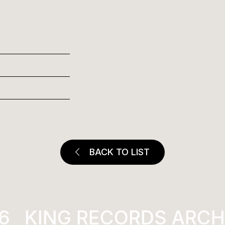
BACK TO LIST
6
KING RECORDS ARCHI