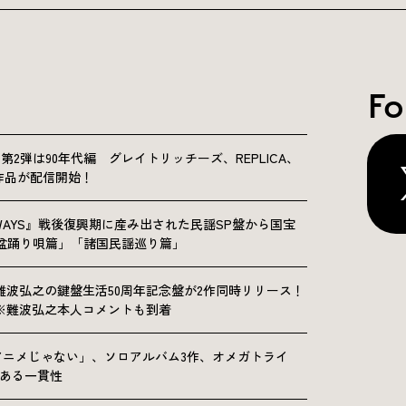
Fo
NICLE”第2弾は90年代編 グレイトリッチーズ、REPLICA、
Sの9作品が配信開始！
OLKWAYS』戦後復興期に産み出された民謡SP盤から国宝
「盆踊り唄篇」「諸国民謡巡り篇」
難波弘之の鍵盤生活50周年記念盤が2作同時リリース！
※難波弘之本人コメントも到着
アニメじゃない」、ソロアルバム3作、オメガトライ
にある一貫性