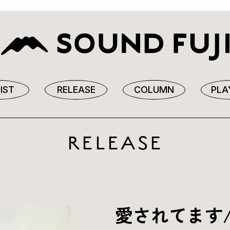
IST
RELEASE
COLUMN
PLA
RELEASE
愛されてます