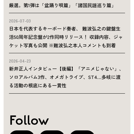
厳選。第1弾は「盆踊り唄篇」「諸国民謡巡り篇」
2026-07-03
日本を代表するキーボード奏者、 難波弘之の鍵盤生
活50周年記念盤が2作同時リリース！ 収録内容、ジャ
ケット写真も公開 ※難波弘之本人コメントも到着
2026-04-23
新井正人インタビュー【後編】「アニメじゃない」、
ソロアルバム3作、オメガトライブ、ST4…多岐に渡
る活動の根底にある一貫性
Follow