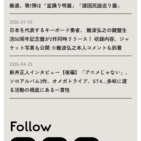
厳選。第1弾は「盆踊り唄篇」「諸国民謡巡り篇」
2026-07-03
日本を代表するキーボード奏者、 難波弘之の鍵盤生
活50周年記念盤が2作同時リリース！ 収録内容、ジャ
ケット写真も公開 ※難波弘之本人コメントも到着
2026-04-23
新井正人インタビュー【後編】「アニメじゃない」、
ソロアルバム3作、オメガトライブ、ST4…多岐に渡
る活動の根底にある一貫性
Follow