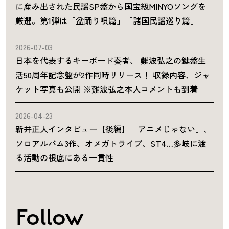
に産み出された民謡SP盤から国宝級MINYOソングを
厳選。第1弾は「盆踊り唄篇」「諸国民謡巡り篇」
2026-07-03
日本を代表するキーボード奏者、 難波弘之の鍵盤生
活50周年記念盤が2作同時リリース！ 収録内容、ジャ
ケット写真も公開 ※難波弘之本人コメントも到着
2026-04-23
新井正人インタビュー【後編】「アニメじゃない」、
ソロアルバム3作、オメガトライブ、ST4…多岐に渡
る活動の根底にある一貫性
Follow