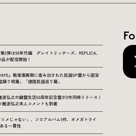
Fo
NICLE”第2弾は90年代編 グレイトリッチーズ、REPLICA、
Sの9作品が配信開始！
OLKWAYS』戦後復興期に産み出された民謡SP盤から国宝
「盆踊り唄篇」「諸国民謡巡り篇」
難波弘之の鍵盤生活50周年記念盤が2作同時リリース！
※難波弘之本人コメントも到着
アニメじゃない」、ソロアルバム3作、オメガトライ
にある一貫性