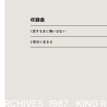
収録曲
1.恋する女に悔いはない
2.明日に生きる
ARCHIVES
1987
KING R