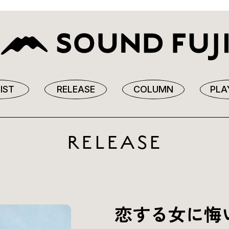
IST
RELEASE
COLUMN
PLA
RELEASE
恋する女に悔