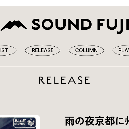
IST
RELEASE
COLUMN
PLA
RELEASE
雨の夜京都に