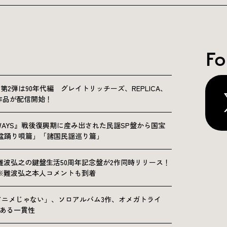
Fo
NICLE”第2弾は90年代編 グレイトリッチーズ、REPLICA、
Sの9作品が配信開始！
OLKWAYS』戦後復興期に産み出された民謡SP盤から国宝
「盆踊り唄篇」「諸国民謡巡り篇」
難波弘之の鍵盤生活50周年記念盤が2作同時リリース！
※難波弘之本人コメントも到着
アニメじゃない」、ソロアルバム3作、オメガトライ
にある一貫性