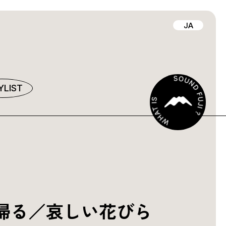
JA
YLIST
帰る／哀しい花びら