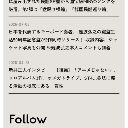
に産み出された民謡SP盤から国宝級MINYOソングを
厳選。第1弾は「盆踊り唄篇」「諸国民謡巡り篇」
2026-07-03
日本を代表するキーボード奏者、 難波弘之の鍵盤生
活50周年記念盤が2作同時リリース！ 収録内容、ジャ
ケット写真も公開 ※難波弘之本人コメントも到着
2026-04-23
新井正人インタビュー【後編】「アニメじゃない」、
ソロアルバム3作、オメガトライブ、ST4…多岐に渡
る活動の根底にある一貫性
Follow