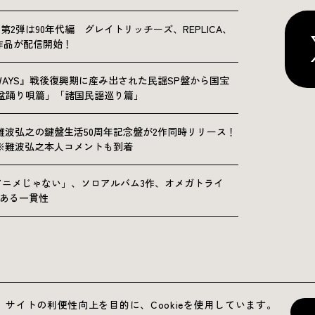
NICLE”第2弾は90年代編 グレイトリッチーズ、REPLICA、
Sの9作品が配信開始！
OLKWAYS』戦後復興期に産み出された民謡SP盤から国宝
「盆踊り唄篇」「諸国民謡巡り篇」
難波弘之の鍵盤生活50周年記念盤が2作同時リリース！
※難波弘之本人コメントも到着
アニメじゃない」、ソロアルバム3作、オメガトライ
にある一貫性
運営会社
プライバシーポリシー
お問い合わせ
サイトの利便性向上を目的に、Cookieを使用しています。