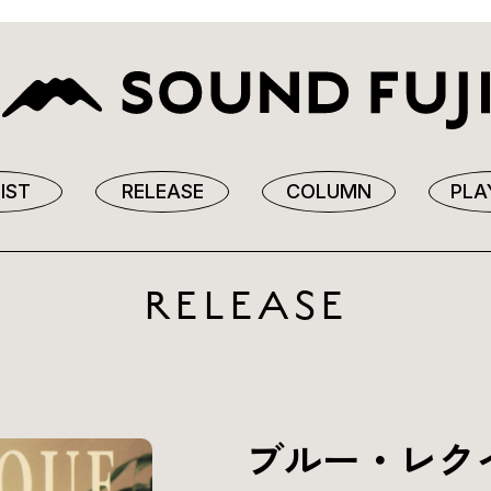
IST
RELEASE
COLUMN
PLA
RELEASE
ブルー・レク