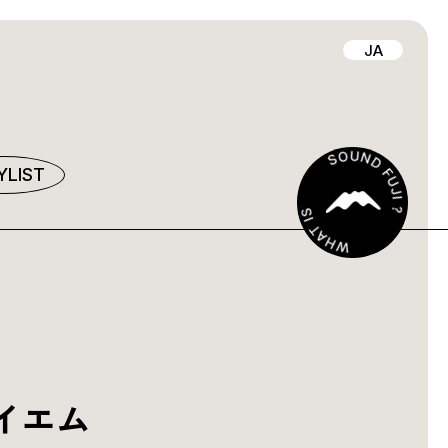
JA
YLIST
イエム