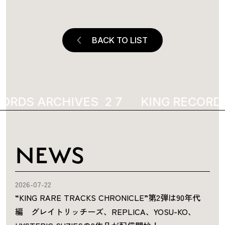
BACK TO LIST
ORDS ARCHIVES
2828
KING RECORDS
NEWS
2026-07-22
“KING RARE TRACKS CHRONICLE”第2弾は90年代
編 グレイトリッチーズ、REPLICA、YOSU-KO、