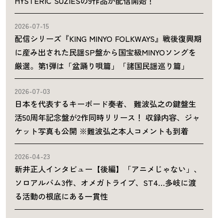
HYSTERIC SUZIESの9作品が配信開始！
2026-07-15
配信シリーズ『KING MINYO FOLKWAYS』戦後復興期
に産み出された民謡SP盤から国宝級MINYOソングを
厳選。第1弾は「盆踊り唄篇」「諸国民謡巡り篇」
2026-07-03
日本を代表するキーボード奏者、 難波弘之の鍵盤生
活50周年記念盤が2作同時リリース！ 収録内容、ジャ
ケット写真も公開 ※難波弘之本人コメントも到着
2026-04-23
新井正人インタビュー【後編】「アニメじゃない」、
ソロアルバム3作、オメガトライブ、ST4…多岐に渡
る活動の根底にある一貫性