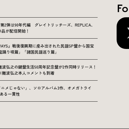
Fo
NICLE”第2弾は90年代編 グレイトリッチーズ、REPLICA、
Sの9作品が配信開始！
OLKWAYS』戦後復興期に産み出された民謡SP盤から国宝
「盆踊り唄篇」「諸国民謡巡り篇」
難波弘之の鍵盤生活50周年記念盤が2作同時リリース！
※難波弘之本人コメントも到着
アニメじゃない」、ソロアルバム3作、オメガトライ
にある一貫性