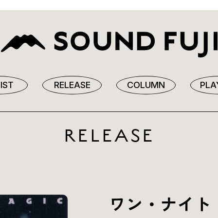
IST
RELEASE
COLUMN
PLA
RELEASE
ワン・ナイト