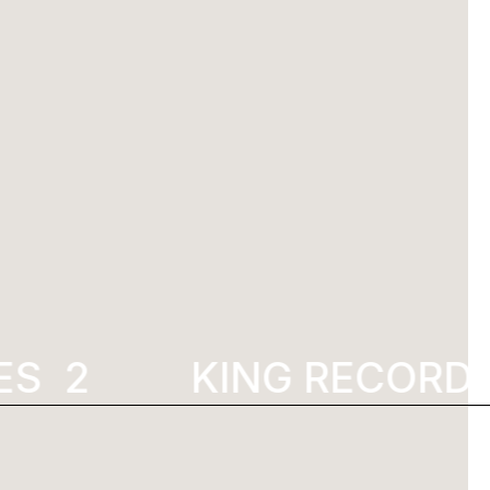
S
2022
KING RECORDS 