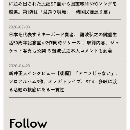
に産み出された民謡SP盤から国宝級MINYOソングを
厳選。第1弾は「盆踊り唄篇」「諸国民謡巡り篇」
2026-07-03
日本を代表するキーボード奏者、 難波弘之の鍵盤生
活50周年記念盤が2作同時リリース！ 収録内容、ジャ
ケット写真も公開 ※難波弘之本人コメントも到着
2026-04-23
新井正人インタビュー【後編】「アニメじゃない」、
ソロアルバム3作、オメガトライブ、ST4…多岐に渡
る活動の根底にある一貫性
Follow