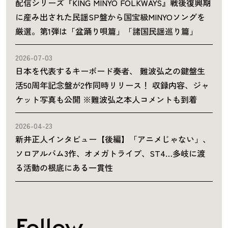
配信シリーズ『KING MINYO FOLKWAYS』戦後復興期
に産み出された民謡SP盤から国宝級MINYOソングを
厳選。第1弾は「盆踊り唄篇」「諸国民謡巡り篇」
2026-07-03
日本を代表するキーボード奏者、 難波弘之の鍵盤生
活50周年記念盤が2作同時リリース！ 収録内容、ジャ
ケット写真も公開 ※難波弘之本人コメントも到着
2026-04-23
新井正人インタビュー【後編】「アニメじゃない」、
ソロアルバム3作、オメガトライブ、ST4…多岐に渡
る活動の根底にある一貫性
Follow