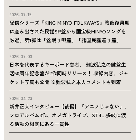
2026-07-15
配信シリーズ『KING MINYO FOLKWAYS』戦後復興期
に産み出された民謡SP盤から国宝級MINYOソングを
厳選。第1弾は「盆踊り唄篇」「諸国民謡巡り篇」
2026-07-03
日本を代表するキーボード奏者、 難波弘之の鍵盤生
活50周年記念盤が2作同時リリース！ 収録内容、ジャ
ケット写真も公開 ※難波弘之本人コメントも到着
2026-04-23
新井正人インタビュー【後編】「アニメじゃない」、
ソロアルバム3作、オメガトライブ、ST4…多岐に渡
る活動の根底にある一貫性