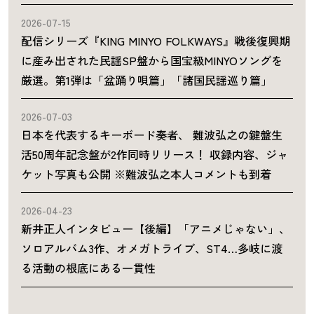
2026-07-15
配信シリーズ『KING MINYO FOLKWAYS』戦後復興期
に産み出された民謡SP盤から国宝級MINYOソングを
厳選。第1弾は「盆踊り唄篇」「諸国民謡巡り篇」
2026-07-03
日本を代表するキーボード奏者、 難波弘之の鍵盤生
活50周年記念盤が2作同時リリース！ 収録内容、ジャ
ケット写真も公開 ※難波弘之本人コメントも到着
2026-04-23
新井正人インタビュー【後編】「アニメじゃない」、
ソロアルバム3作、オメガトライブ、ST4…多岐に渡
る活動の根底にある一貫性