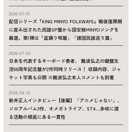
2026-07-15
配信シリーズ『KING MINYO FOLKWAYS』戦後復興期
に産み出された民謡SP盤から国宝級MINYOソングを
厳選。第1弾は「盆踊り唄篇」「諸国民謡巡り篇」
2026-07-03
日本を代表するキーボード奏者、 難波弘之の鍵盤生
活50周年記念盤が2作同時リリース！ 収録内容、ジャ
ケット写真も公開 ※難波弘之本人コメントも到着
2026-04-23
新井正人インタビュー【後編】「アニメじゃない」、
ソロアルバム3作、オメガトライブ、ST4…多岐に渡
る活動の根底にある一貫性