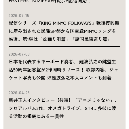
HYSTERIC SUZIESの9作品が配信開始！
2026-07-15
配信シリーズ『KING MINYO FOLKWAYS』戦後復興期
に産み出された民謡SP盤から国宝級MINYOソングを
厳選。第1弾は「盆踊り唄篇」「諸国民謡巡り篇」
2026-07-03
日本を代表するキーボード奏者、 難波弘之の鍵盤生
活50周年記念盤が2作同時リリース！ 収録内容、ジャ
ケット写真も公開 ※難波弘之本人コメントも到着
2026-04-23
新井正人インタビュー【後編】「アニメじゃない」、
ソロアルバム3作、オメガトライブ、ST4…多岐に渡
る活動の根底にある一貫性