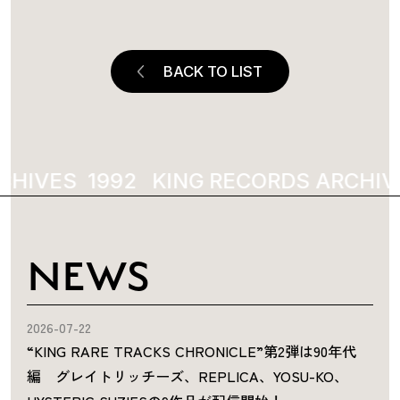
BACK TO LIST
CHIVES
1992
KING RECORDS ARCHIVE
NEWS
2026-07-22
“KING RARE TRACKS CHRONICLE”第2弾は90年代
編 グレイトリッチーズ、REPLICA、YOSU-KO、