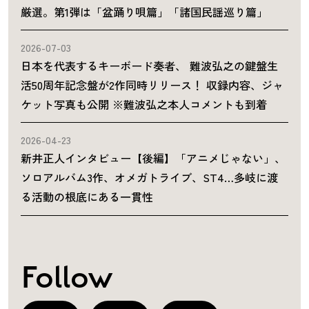
厳選。第1弾は「盆踊り唄篇」「諸国民謡巡り篇」
2026-07-03
日本を代表するキーボード奏者、 難波弘之の鍵盤生
活50周年記念盤が2作同時リリース！ 収録内容、ジャ
ケット写真も公開 ※難波弘之本人コメントも到着
2026-04-23
新井正人インタビュー【後編】「アニメじゃない」、
ソロアルバム3作、オメガトライブ、ST4…多岐に渡
る活動の根底にある一貫性
Follow