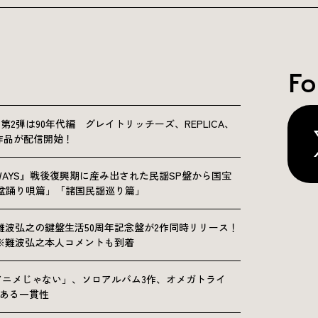
Fo
NICLE”第2弾は90年代編 グレイトリッチーズ、REPLICA、
Sの9作品が配信開始！
OLKWAYS』戦後復興期に産み出された民謡SP盤から国宝
「盆踊り唄篇」「諸国民謡巡り篇」
難波弘之の鍵盤生活50周年記念盤が2作同時リリース！
※難波弘之本人コメントも到着
アニメじゃない」、ソロアルバム3作、オメガトライ
にある一貫性