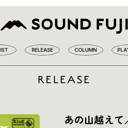
IST
RELEASE
COLUMN
PLA
RELEASE
あの山越えて