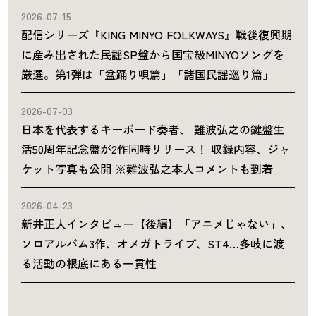
2026-07-15
配信シリーズ『KING MINYO FOLKWAYS』戦後復興期
に産み出された民謡SP盤から国宝級MINYOソングを
厳選。第1弾は「盆踊り唄篇」「諸国民謡巡り篇」
2026-07-03
日本を代表するキーボード奏者、 難波弘之の鍵盤生
活50周年記念盤が2作同時リリース！ 収録内容、ジャ
ケット写真も公開 ※難波弘之本人コメントも到着
2026-04-23
新井正人インタビュー【後編】「アニメじゃない」、
ソロアルバム3作、オメガトライブ、ST4…多岐に渡
る活動の根底にある一貫性