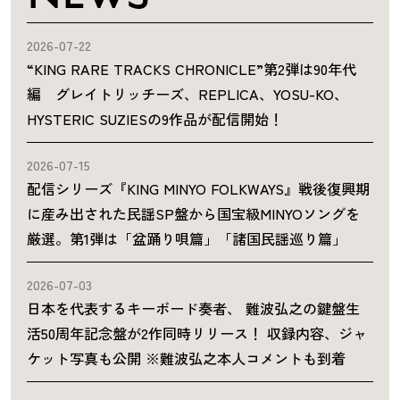
2026-07-22
“KING RARE TRACKS CHRONICLE”第2弾は90年代
編 グレイトリッチーズ、REPLICA、YOSU-KO、
HYSTERIC SUZIESの9作品が配信開始！
2026-07-15
配信シリーズ『KING MINYO FOLKWAYS』戦後復興期
に産み出された民謡SP盤から国宝級MINYOソングを
厳選。第1弾は「盆踊り唄篇」「諸国民謡巡り篇」
2026-07-03
日本を代表するキーボード奏者、 難波弘之の鍵盤生
活50周年記念盤が2作同時リリース！ 収録内容、ジャ
ケット写真も公開 ※難波弘之本人コメントも到着