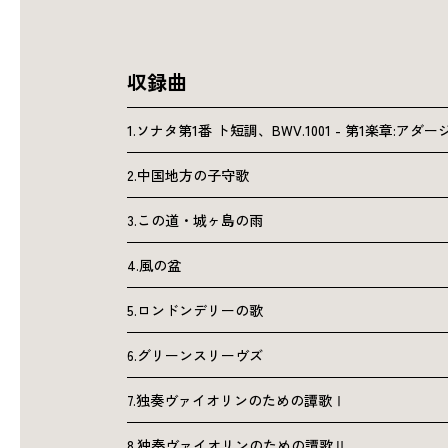
収録曲
1.ソナタ第1番 ト短調、BWV.1001 - 第1楽章:アダー
2.中国地方の子守歌
3.この道・城ヶ島の雨
4.風の盆
5.ロンドンデリーの歌
6.グリーンスリーヴズ
7.独奏ヴァイオリンのための譚歌Ⅰ
8.独奏ヴァイオリンのための譚歌Ⅱ