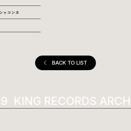
章:シャコンヌ
BACK TO LIST
KING RECORDS ARCHI