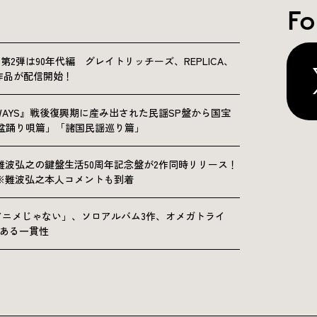
Fo
NICLE”第2弾は90年代編 グレイトリッチーズ、REPLICA、
Sの9作品が配信開始！
OLKWAYS』戦後復興期に産み出された民謡SP盤から国宝
「盆踊り唄篇」「諸国民謡巡り篇」
難波弘之の鍵盤生活50周年記念盤が2作同時リリース！
※難波弘之本人コメントも到着
アニメじゃない」、ソロアルバム3作、オメガトライ
にある一貫性