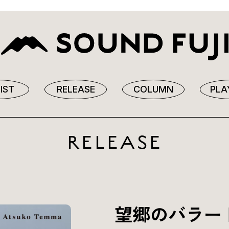
IST
RELEASE
COLUMN
PLA
RELEASE
望郷のバラー