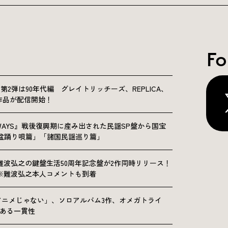
Fo
NICLE”第2弾は90年代編 グレイトリッチーズ、REPLICA、
Sの9作品が配信開始！
OLKWAYS』戦後復興期に産み出された民謡SP盤から国宝
「盆踊り唄篇」「諸国民謡巡り篇」
難波弘之の鍵盤生活50周年記念盤が2作同時リリース！
※難波弘之本人コメントも到着
アニメじゃない」、ソロアルバム3作、オメガトライ
にある一貫性