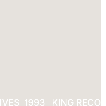
VES
1993
KING RECOR