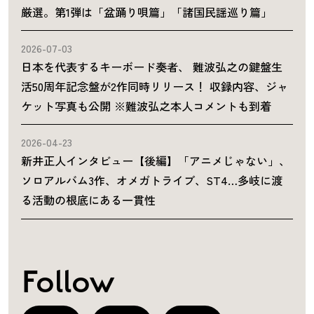
厳選。第1弾は「盆踊り唄篇」「諸国民謡巡り篇」
2026-07-03
日本を代表するキーボード奏者、 難波弘之の鍵盤生
活50周年記念盤が2作同時リリース！ 収録内容、ジャ
ケット写真も公開 ※難波弘之本人コメントも到着
2026-04-23
新井正人インタビュー【後編】「アニメじゃない」、
ソロアルバム3作、オメガトライブ、ST4…多岐に渡
る活動の根底にある一貫性
Follow