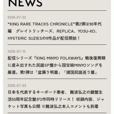
NEWS
2026-07-22
“KING RARE TRACKS CHRONICLE”第2弾は90年代
編 グレイトリッチーズ、REPLICA、YOSU-KO、
HYSTERIC SUZIESの9作品が配信開始！
2026-07-15
配信シリーズ『KING MINYO FOLKWAYS』戦後復興期
に産み出された民謡SP盤から国宝級MINYOソングを
厳選。第1弾は「盆踊り唄篇」「諸国民謡巡り篇」
2026-07-03
日本を代表するキーボード奏者、 難波弘之の鍵盤生
活50周年記念盤が2作同時リリース！ 収録内容、ジャ
ケット写真も公開 ※難波弘之本人コメントも到着