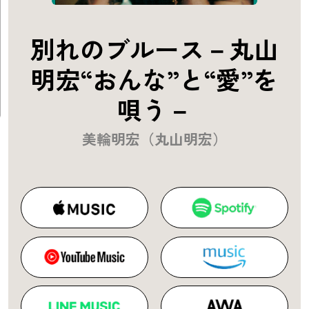
別れのブルース－丸山
明宏“おんな”と“愛”を
唄う－
美輪明宏（丸山明宏）