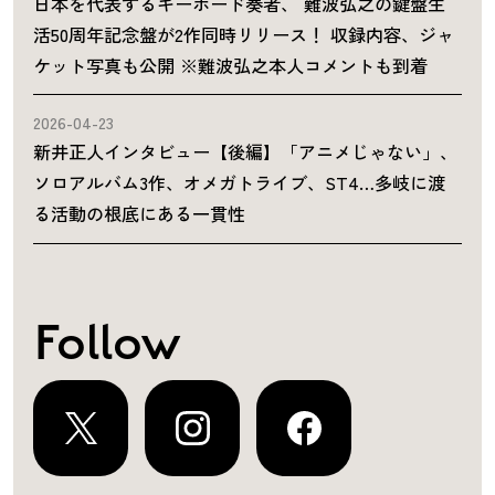
日本を代表するキーボード奏者、 難波弘之の鍵盤生
活50周年記念盤が2作同時リリース！ 収録内容、ジャ
ケット写真も公開 ※難波弘之本人コメントも到着
2026-04-23
新井正人インタビュー【後編】「アニメじゃない」、
ソロアルバム3作、オメガトライブ、ST4…多岐に渡
る活動の根底にある一貫性
Follow