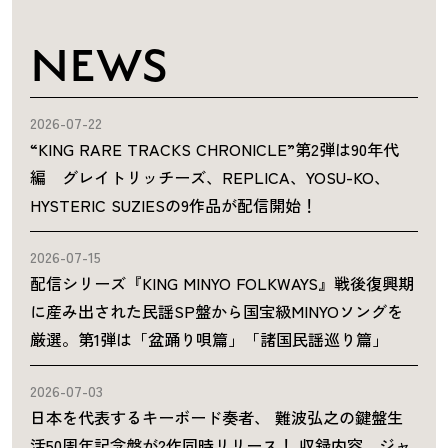
NEWS
2026-07-22
“KING RARE TRACKS CHRONICLE”第2弾は90年代
編 グレイトリッチーズ、REPLICA、YOSU-KO、
HYSTERIC SUZIESの9作品が配信開始！
2026-07-15
配信シリーズ『KING MINYO FOLKWAYS』戦後復興期
に産み出された民謡SP盤から国宝級MINYOソングを
厳選。第1弾は「盆踊り唄篇」「諸国民謡巡り篇」
2026-07-03
日本を代表するキーボード奏者、 難波弘之の鍵盤生
活50周年記念盤が2作同時リリース！ 収録内容、ジャ