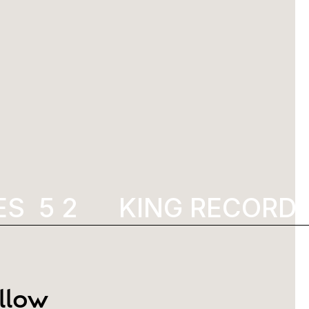
S
5972
KING RECORDS 
llow