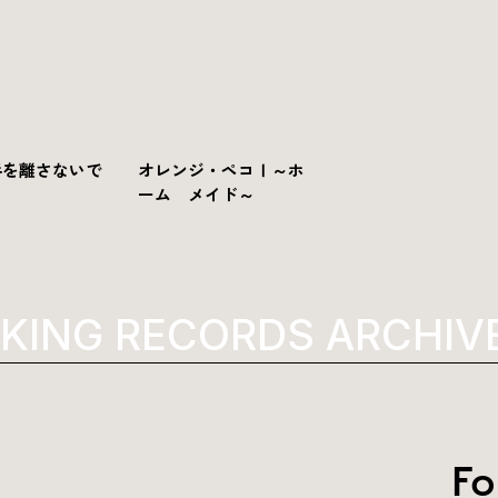
手を離さないで
オレンジ・ペコⅠ～ホ
ーム メイド～
ING RECORDS ARCHIVE
Fo