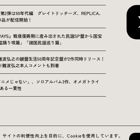
NICLE”第2弾は90年代編 グレイトリッチーズ、REPLICA、
Sの9作品が配信開始！
OLKWAYS』戦後復興期に産み出された民謡SP盤から国宝
「盆踊り唄篇」「諸国民謡巡り篇」
難波弘之の鍵盤生活50周年記念盤が2作同時リリース！
※難波弘之本人コメントも到着
アニメじゃない」、ソロアルバム3作、オメガトライ
にある一貫性
運営会社
プライバシーポリシー
お問い合わせ
サイトの利便性向上を目的に、Cookieを使用しています。