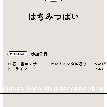
はちみつぱい
参加作品
RELEASE
-
73 春一番コンサー
センチメンタル通り
べいびぃ
ト・ライブ
LON)
RCHIVES
2003
KING RECORDS ARCHI