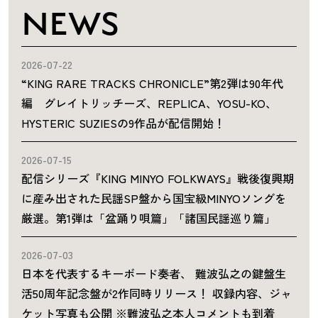
NEWS
2026-07-22
“KING RARE TRACKS CHRONICLE”第2弾は90年代
編 グレイトリッチーズ、REPLICA、YOSU-KO、
HYSTERIC SUZIESの9作品が配信開始！
2026-07-15
配信シリーズ『KING MINYO FOLKWAYS』戦後復興期
に産み出された民謡SP盤から国宝級MINYOソングを
厳選。第1弾は「盆踊り唄篇」「諸国民謡巡り篇」
2026-07-03
日本を代表するキーボード奏者、 難波弘之の鍵盤生
活50周年記念盤が2作同時リリース！ 収録内容、ジャ
ケット写真も公開 ※難波弘之本人コメントも到着