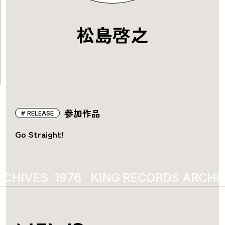
松島啓之
参加作品
RELEASE
Go Straight!
RCHIVES
1976
KING RECORDS ARCHI