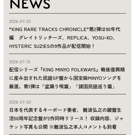
NEWS
2026-07-22
“KING RARE TRACKS CHRONICLE”第2弾は90年代
編 グレイトリッチーズ、REPLICA、YOSU-KO、
HYSTERIC SUZIESの9作品が配信開始！
2026-07-15
配信シリーズ『KING MINYO FOLKWAYS』戦後復興期
に産み出された民謡SP盤から国宝級MINYOソングを
厳選。第1弾は「盆踊り唄篇」「諸国民謡巡り篇」
2026-07-03
日本を代表するキーボード奏者、 難波弘之の鍵盤生
活50周年記念盤が2作同時リリース！ 収録内容、ジャ
ケット写真も公開 ※難波弘之本人コメントも到着