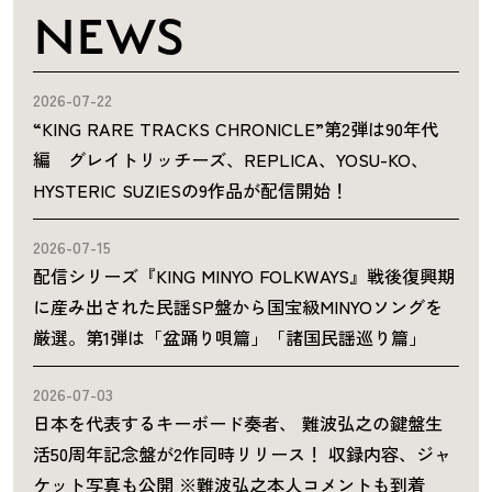
NEWS
2026-07-22
“KING RARE TRACKS CHRONICLE”第2弾は90年代
編 グレイトリッチーズ、REPLICA、YOSU-KO、
HYSTERIC SUZIESの9作品が配信開始！
2026-07-15
配信シリーズ『KING MINYO FOLKWAYS』戦後復興期
に産み出された民謡SP盤から国宝級MINYOソングを
厳選。第1弾は「盆踊り唄篇」「諸国民謡巡り篇」
2026-07-03
日本を代表するキーボード奏者、 難波弘之の鍵盤生
活50周年記念盤が2作同時リリース！ 収録内容、ジャ
ケット写真も公開 ※難波弘之本人コメントも到着