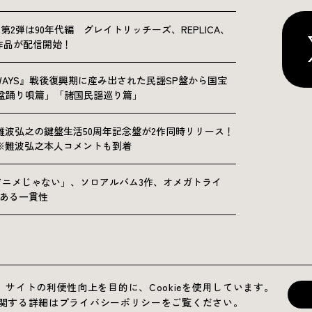
NICLE”第2弾は90年代編 グレイトリッチーズ、REPLICA、
Sの9作品が配信開始！
OLKWAYS』戦後復興期に産み出された民謡SP盤から国宝
「盆踊り唄篇」「諸国民謡巡り篇」
難波弘之の鍵盤生活50周年記念盤が2作同時リリース！
※難波弘之本人コメントも到着
アニメじゃない」、ソロアルバム3作、オメガトライ
にある一貫性
サイトの利便性向上を目的に、Cookieを使用しています。
運営会社
プライバシーポリシー
お問い合わせ
用に関する詳細はプライバシーポリシーをご覧ください。