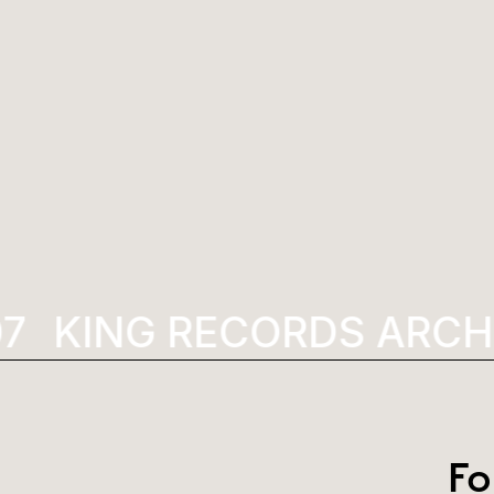
7
KING RECORDS ARCHI
Fo