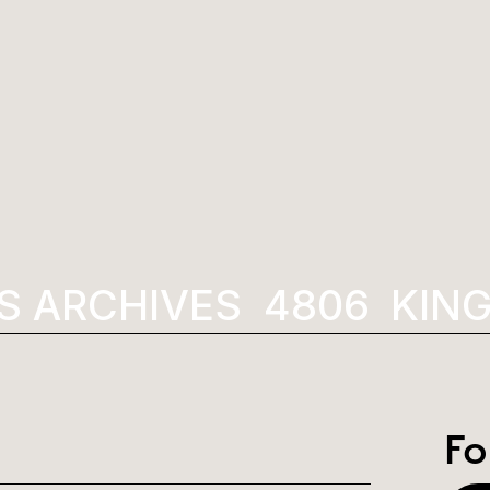
 ARCHIVES
1984
KING 
Fo