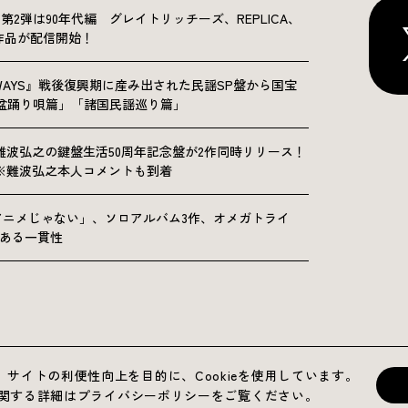
NICLE”第2弾は90年代編 グレイトリッチーズ、REPLICA、
Sの9作品が配信開始！
OLKWAYS』戦後復興期に産み出された民謡SP盤から国宝
「盆踊り唄篇」「諸国民謡巡り篇」
難波弘之の鍵盤生活50周年記念盤が2作同時リリース！
※難波弘之本人コメントも到着
アニメじゃない」、ソロアルバム3作、オメガトライ
にある一貫性
運営会社
プライバシーポリシー
お問い合わせ
サイトの利便性向上を目的に、Cookieを使用しています。
用に関する詳細はプライバシーポリシーをご覧ください。