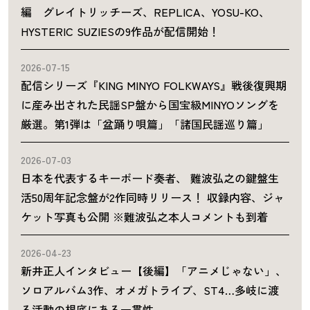
編 グレイトリッチーズ、REPLICA、YOSU-KO、
HYSTERIC SUZIESの9作品が配信開始！
2026-07-15
配信シリーズ『KING MINYO FOLKWAYS』戦後復興期
に産み出された民謡SP盤から国宝級MINYOソングを
厳選。第1弾は「盆踊り唄篇」「諸国民謡巡り篇」
2026-07-03
日本を代表するキーボード奏者、 難波弘之の鍵盤生
活50周年記念盤が2作同時リリース！ 収録内容、ジャ
ケット写真も公開 ※難波弘之本人コメントも到着
2026-04-23
新井正人インタビュー【後編】「アニメじゃない」、
ソロアルバム3作、オメガトライブ、ST4…多岐に渡
る活動の根底にある一貫性