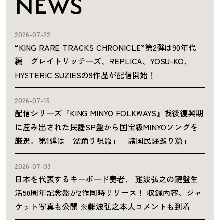
NEWS
2026-07-22
“KING RARE TRACKS CHRONICLE”第2弾は90年代
編 グレイトリッチーズ、REPLICA、YOSU-KO、
HYSTERIC SUZIESの9作品が配信開始！
2026-07-15
配信シリーズ『KING MINYO FOLKWAYS』戦後復興期
に産み出された民謡SP盤から国宝級MINYOソングを
厳選。第1弾は「盆踊り唄篇」「諸国民謡巡り篇」
2026-07-03
日本を代表するキーボード奏者、 難波弘之の鍵盤生
活50周年記念盤が2作同時リリース！ 収録内容、ジャ
ケット写真も公開 ※難波弘之本人コメントも到着