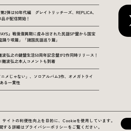
NICLE”第2弾は90年代編 グレイトリッチーズ、REPLICA、
Sの9作品が配信開始！
OLKWAYS』戦後復興期に産み出された民謡SP盤から国宝
「盆踊り唄篇」「諸国民謡巡り篇」
難波弘之の鍵盤生活50周年記念盤が2作同時リリース！
※難波弘之本人コメントも到着
アニメじゃない」、ソロアルバム3作、オメガトライ
にある一貫性
サイトの利便性向上を目的に、Cookieを使用しています。
運営会社
プライバシーポリシー
お問い合わせ
用に関する詳細はプライバシーポリシーをご覧ください。