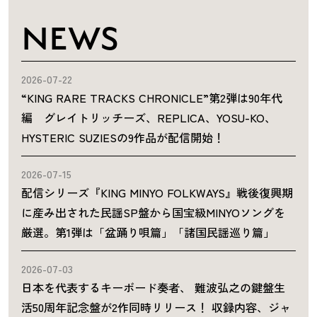
NEWS
2026-07-22
“KING RARE TRACKS CHRONICLE”第2弾は90年代
編 グレイトリッチーズ、REPLICA、YOSU-KO、
HYSTERIC SUZIESの9作品が配信開始！
2026-07-15
配信シリーズ『KING MINYO FOLKWAYS』戦後復興期
に産み出された民謡SP盤から国宝級MINYOソングを
厳選。第1弾は「盆踊り唄篇」「諸国民謡巡り篇」
2026-07-03
日本を代表するキーボード奏者、 難波弘之の鍵盤生
活50周年記念盤が2作同時リリース！ 収録内容、ジャ