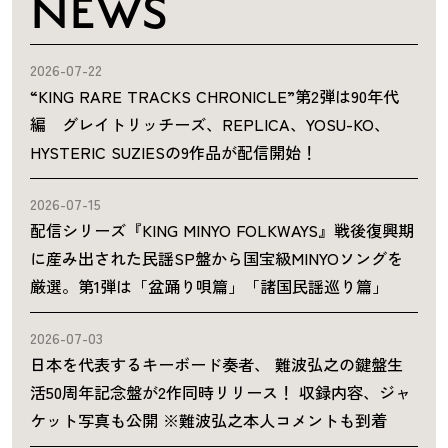
NEWS
2026-07-22
“KING RARE TRACKS CHRONICLE”第2弾は90年代
編 グレイトリッチーズ、REPLICA、YOSU-KO、
HYSTERIC SUZIESの9作品が配信開始！
2026-07-15
配信シリーズ『KING MINYO FOLKWAYS』戦後復興期
に産み出された民謡SP盤から国宝級MINYOソングを
厳選。第1弾は「盆踊り唄篇」「諸国民謡巡り篇」
2026-07-03
日本を代表するキーボード奏者、 難波弘之の鍵盤生
活50周年記念盤が2作同時リリース！ 収録内容、ジャ
ケット写真も公開 ※難波弘之本人コメントも到着