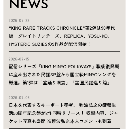
NEWS
2026-07-22
“KING RARE TRACKS CHRONICLE”第2弾は90年代
編 グレイトリッチーズ、REPLICA、YOSU-KO、
HYSTERIC SUZIESの9作品が配信開始！
2026-07-15
配信シリーズ『KING MINYO FOLKWAYS』戦後復興期
に産み出された民謡SP盤から国宝級MINYOソングを
厳選。第1弾は「盆踊り唄篇」「諸国民謡巡り篇」
2026-07-03
日本を代表するキーボード奏者、 難波弘之の鍵盤生
活50周年記念盤が2作同時リリース！ 収録内容、ジャ
ケット写真も公開 ※難波弘之本人コメントも到着