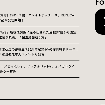
Fo
NICLE”第2弾は90年代編 グレイトリッチーズ、REPLICA、
Sの9作品が配信開始！
OLKWAYS』戦後復興期に産み出された民謡SP盤から国宝
「盆踊り唄篇」「諸国民謡巡り篇」
難波弘之の鍵盤生活50周年記念盤が2作同時リリース！
※難波弘之本人コメントも到着
アニメじゃない」、ソロアルバム3作、オメガトライ
にある一貫性
運営会社
プライバシーポリシー
お問い合わせ