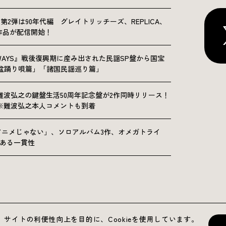
NICLE”第2弾は90年代編 グレイトリッチーズ、REPLICA、
Sの9作品が配信開始！
OLKWAYS』戦後復興期に産み出された民謡SP盤から国宝
「盆踊り唄篇」「諸国民謡巡り篇」
難波弘之の鍵盤生活50周年記念盤が2作同時リリース！
※難波弘之本人コメントも到着
アニメじゃない」、ソロアルバム3作、オメガトライ
にある一貫性
運営会社
プライバシーポリシー
お問い合わせ
サイトの利便性向上を目的に、Cookieを使用しています。