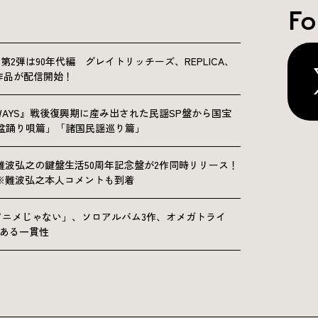
Fo
NICLE”第2弾は90年代編 グレイトリッチーズ、REPLICA、
Sの9作品が配信開始！
OLKWAYS』戦後復興期に産み出された民謡SP盤から国宝
「盆踊り唄篇」「諸国民謡巡り篇」
難波弘之の鍵盤生活50周年記念盤が2作同時リリース！
※難波弘之本人コメントも到着
アニメじゃない」、ソロアルバム3作、オメガトライ
にある一貫性