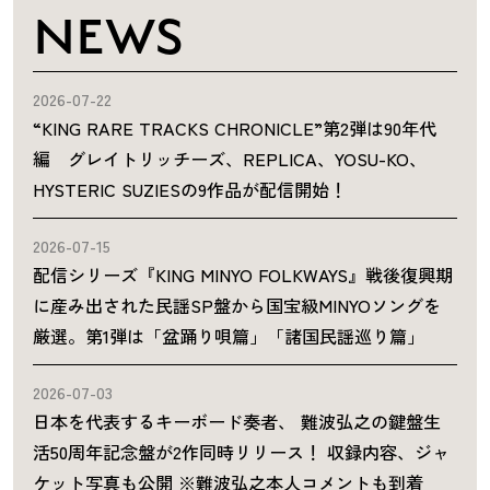
NEWS
2026-07-22
“KING RARE TRACKS CHRONICLE”第2弾は90年代
編 グレイトリッチーズ、REPLICA、YOSU-KO、
HYSTERIC SUZIESの9作品が配信開始！
2026-07-15
配信シリーズ『KING MINYO FOLKWAYS』戦後復興期
に産み出された民謡SP盤から国宝級MINYOソングを
厳選。第1弾は「盆踊り唄篇」「諸国民謡巡り篇」
2026-07-03
日本を代表するキーボード奏者、 難波弘之の鍵盤生
活50周年記念盤が2作同時リリース！ 収録内容、ジャ
ケット写真も公開 ※難波弘之本人コメントも到着